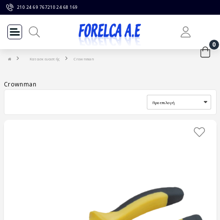
210 24 69 767
210 24 68 169
0
Κατασκευαστής
Crownman
Crownman