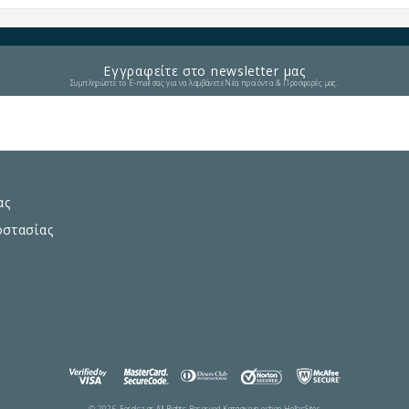
Εγγραφείτε στο newsletter μας
Συμπληρώστε το E-mail σας για να λαμβάνετε Νέα προϊόντα & Προσφορές μας.
ας
οστασίας
© 2026 Forelca.gr All Rights Reserved.
Κατασκευη eshop HellasSites