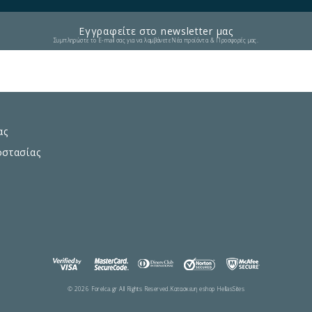
Εγγραφείτε στο newsletter μας
Συμπληρώστε το E-mail σας για να λαμβάνετε Νέα προϊόντα & Προσφορές μας.
ας
οστασίας
© 2026 Forelca.gr All Rights Reserved.
Κατασκευη eshop HellasSites