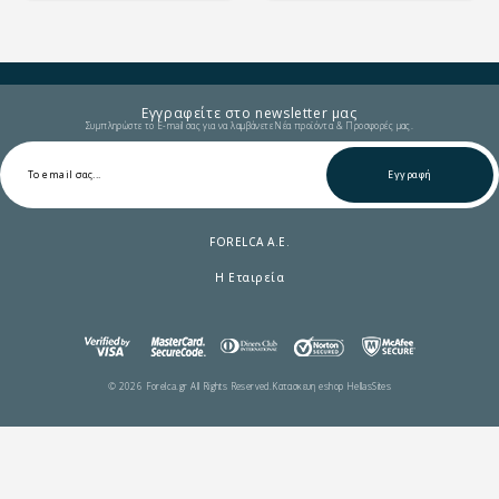
Εγγραφείτε στο newsletter μας
Συμπληρώστε το E-mail σας για να λαμβάνετε Νέα προϊόντα & Προσφορές μας.
Εγγραφή
FORELCA A.E.
Η Εταιρεία
© 2026 Forelca.gr All Rights Reserved.
Κατασκευη eshop HellasSites