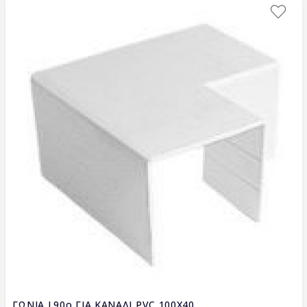
ΓΩΝΙΑ L90ο ΓΙΑ ΚΑΝΑΛΙ PVC 100X40