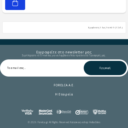
Εμφάνιση 1 έως 9 από 9 (1 Σελ.)
Εγγραφείτε στο newsletter μας
Συμπληρώστε το E-mail σας για να λαμβάνετε Νέα προϊόντα & Προσφορές μας.
Εγγραφή
FORELCA A.E.
Η Εταιρεία
© 2026 Forelca.gr All Rights Reserved.
Κατασκευη eshop HellasSites