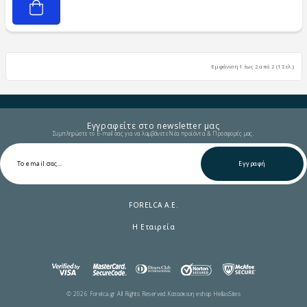
Εμφάνιση 1 έως 2 από 2 (1 Σελ.)
Εγγραφείτε στο newsletter μας
Συμπληρώστε το E-mail σας για να λαμβάνετε Νέα προϊόντα & Προσφορές μας.
Εγγραφή
FORELCA A.E.
Η Εταιρεία
© 2026 Forelca.gr All Rights Reserved.
Κατασκευη eshop HellasSites