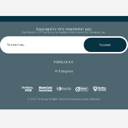
Εγγραφείτε στο newsletter μας
Συμπληρώστε το E-mail σας για να λαμβάνετε Νέα προϊόντα & Προσφορές μας.
Εγγραφή
FORELCA A.E.
Η Εταιρεία
© 2026 Forelca.gr All Rights Reserved.
Κατασκευη eshop HellasSites