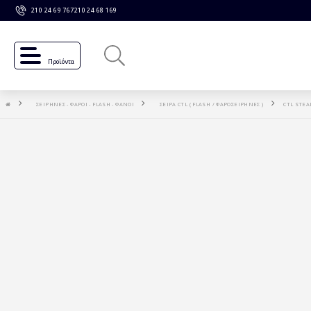
210 24 69 767
210 24 68 169
Προϊόντα
ΣΕΙΡΗΝΕΣ - ΦΑΡΟΙ - FLASH - ΦΑΝΟΙ
ΣΕΙΡΑ CTL ( FLASH / ΦΑΡΟΣΕΙΡΗΝΕΣ )
CTL STEA