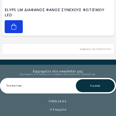
ELYPS LM ΔΙΑΦΑΝΟΣ ΦΑΝΟΣ ΣΥΝΕΧΟΥΣ ΦΩΤΙΣΜΟΥ
LED
Εμφάνιση 1 έως 6 από 6 (1 Σελ.)
Εγγραφείτε στο newsletter μας
Συμπληρώστε το E-mail σας για να λαμβάνετε Νέα προϊόντα & Προσφορές μας.
Εγγραφή
FORELCA A.E.
Η Εταιρεία