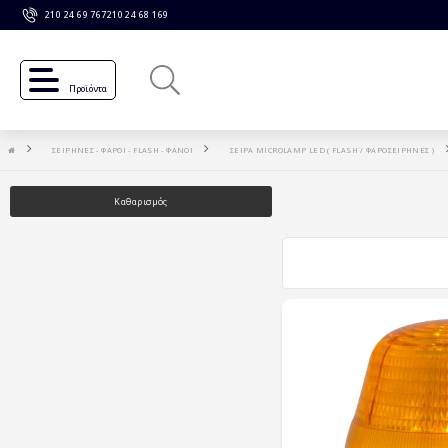
210 24 69 767
210 24 68 169
Προϊόντα
ΣΕΙΡΗΝΕΣ - ΦΑΡΟΙ - FLASH - ΦΑΝΟΙ
ΣΕΙΡΑ MICROLAMP LED ( FLASH / ΦΑΡΟΣΕΙΡΗΝΕΣ )
Καθαρισμός