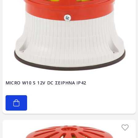
MICRO W10 S 12V DC ΣΕΙΡΗΝΑ IP42