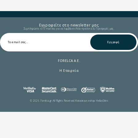
Εγγραφείτε στο newsletter μας
Συμπληρώστε το E-mail σας για να λαμβάνετε Νέα προϊόντα & Προσφορές μας.
Εγγραφή
FORELCA A.E.
Η Εταιρεία
© 2026 Forelca.gr All Rights Reserved.
Κατασκευη eshop HellasSites