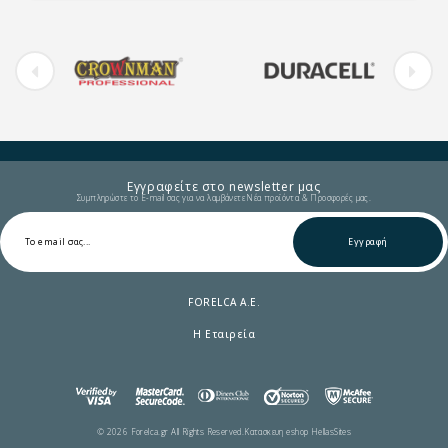
Εγγραφείτε στο newsletter μας
Συμπληρώστε το E-mail σας για να λαμβάνετε Νέα προϊόντα & Προσφορές μας.
Εγγραφή
FORELCA A.E.
Η Εταιρεία
© 2026 Forelca.gr All Rights Reserved.
Κατασκευη eshop HellasSites