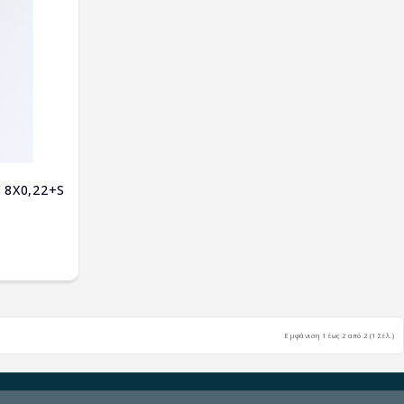
8X0,22+S
Εμφάνιση 1 έως 2 από 2 (1 Σελ.)