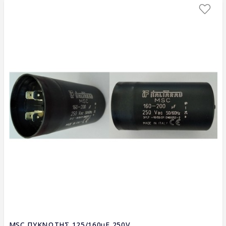
MSC ΠΥΚΝΩΤΗΣ 125/160μF 250V