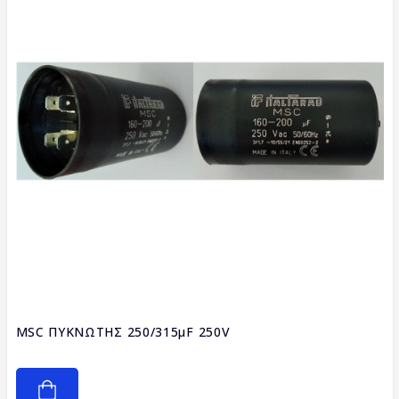
MSC ΠΥΚΝΩΤΗΣ 250/315μF 250V