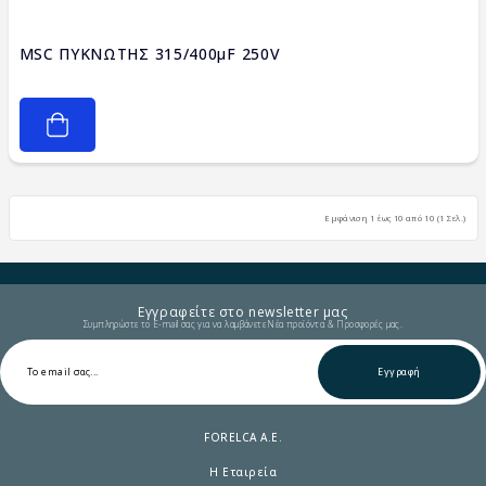
MSC ΠΥΚΝΩΤΗΣ 315/400μF 250V
Εμφάνιση 1 έως 10 από 10 (1 Σελ.)
Εγγραφείτε στο newsletter μας
Συμπληρώστε το E-mail σας για να λαμβάνετε Νέα προϊόντα & Προσφορές μας.
Εγγραφή
FORELCA A.E.
Η Εταιρεία