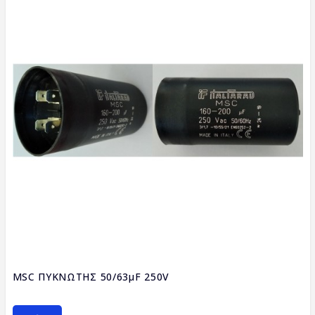
MSC ΠΥΚΝΩΤΗΣ 50/63μF 250V