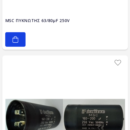
MSC ΠΥΚΝΩΤΗΣ 63/80μF 250V