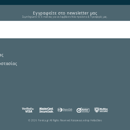
Εγγραφείτε στο newsletter μας
Συμπληρώστε το E-mail σας για να λαμβάνετε Νέα προϊόντα & Προσφορές μας.
ας
οστασίας
© 2026 Forelca.gr All Rights Reserved.
Κατασκευη eshop HellasSites