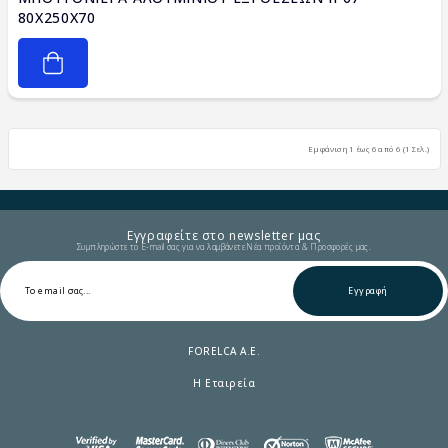
80X250X70
Εμφάνιση 1 έως 6 από 6 (1 Σελ.)
Εγγραφείτε στο newsletter μας
Συμπληρώστε το E-mail σας για να λαμβάνετε Νέα προϊόντα & Προσφορές μας.
Εγγραφή
FORELCA A.E.
Η Εταιρεία