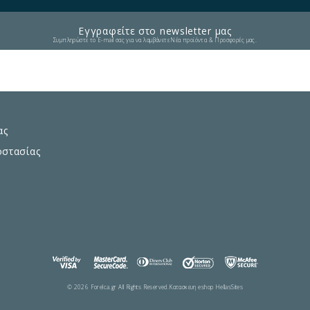
Εγγραφείτε στο newsletter μας
Συμπληρώστε το E-mail σας για να λαμβάνετε Νέα προϊόντα & Προσφορές μας.
ας
οστασίας
© 2026 Forelca.gr All Rights Reserved.
Κατασκευη eshop HellasSites