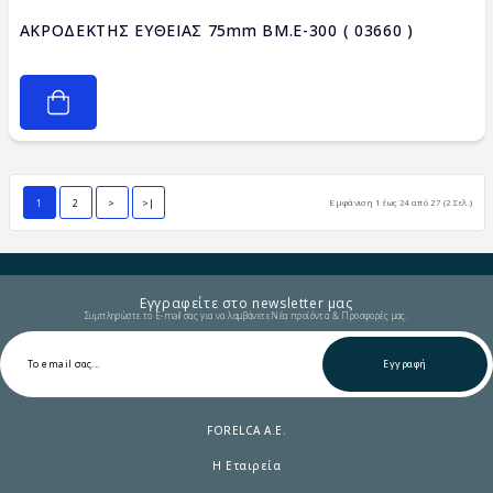
ΑΚΡΟΔΕΚΤΗΣ ΕΥΘΕΙΑΣ 75mm BM.E-300 ( 03660 )
1
2
>
>|
Εμφάνιση 1 έως 24 από 27 (2 Σελ.)
Εγγραφείτε στο newsletter μας
Συμπληρώστε το E-mail σας για να λαμβάνετε Νέα προϊόντα & Προσφορές μας.
Εγγραφή
FORELCA A.E.
Η Εταιρεία