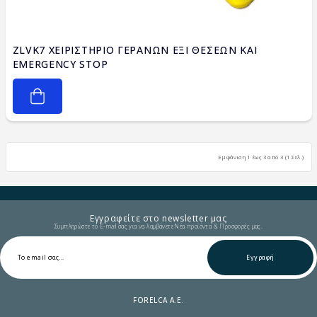
ZLVK7 ΧΕΙΡΙΣΤΗΡΙΟ ΓΕΡΑΝΩΝ ΕΞΙ ΘΕΣΕΩΝ ΚΑΙ
EMERGENCY STOP
Εμφάνιση 1 έως 3 από 3 (1 Σελ.)
Εγγραφείτε στο newsletter μας
Συμπληρώστε το E-mail σας για να λαμβάνετε Νέα προϊόντα & Προσφορές μας.
Εγγραφή
FORELCA A.E.