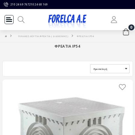
210 24 69 767
210 24 68 169
0
ΠΙΝΑΚΕΣ-ΚΟΥΤΙΑ-ΦΡΕΑΤΙΑ ( ΔΙΑΝΟΜΗΣ )
ΦΡΕΑΤΙΑ IP54
ΦΡΕΑΤΙΑ IP54