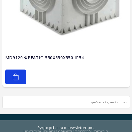
MD9120 ΦΡΕΑΤΙΟ 550X550X550 IP54
Εμφάνιση 1 έως 4 από 4 (1 Σελ.)
Εγγραφείτε στο newsletter μας
Συμπληρώστε το E-mail σας για να λαμβάνετε Νέα προϊόντα & Προσφορές μας.