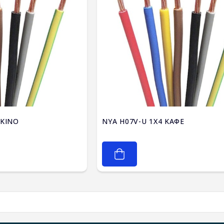
U 1X4 ΚΟΚΚΙΝΟ
NYA H07V-U 1X4 ΚΑΦΕ