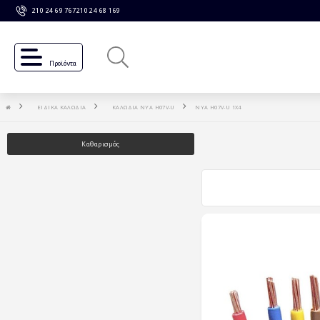
210 24 69 767
210 24 68 169
Προϊόντα
ΕΙΔΙΚΑ ΚΑΛΩΔΙΑ
ΚΑΛΩΔΙΑ NYA H07V-U
NYA H07V-U 1X4
Καθαρισμός