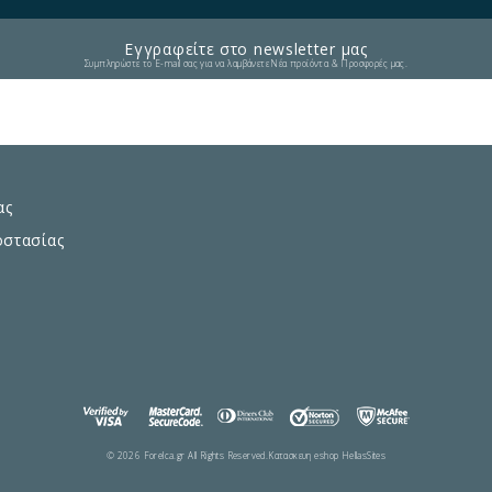
Εγγραφείτε στο newsletter μας
Συμπληρώστε το E-mail σας για να λαμβάνετε Νέα προϊόντα & Προσφορές μας.
ας
οστασίας
© 2026 Forelca.gr All Rights Reserved.
Κατασκευη eshop HellasSites