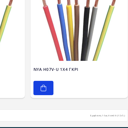
NYA H07V-U 1X4 ΓΚΡΙ
Εμφάνιση 1 έως 6 από 6 (1 Σελ.)