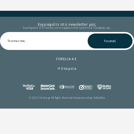
Εγγραφείτε στο newsletter μας
Συμπληρώστε το E-mail σας για να λαμβάνετε Νέα προϊόντα & Προσφορές μας.
Εγγραφή
FORELCA A.E.
Η Εταιρεία
© 2026 Forelca.gr All Rights Reserved.
Κατασκευη eshop HellasSites