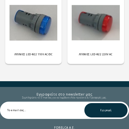
ΛΥΧΝΙΕΣ LED Φ22 110V AC/DC
ΛΥΧΝΙΕΣ LED Φ22 220V AC
Εγγραφείτε στο newsletter μας
Συμπληρώστε το E-mail σας για να λαμβάνετε Νέα προϊόντα & Προσφορές μας.
Εγγραφή
FORELCA A.E.