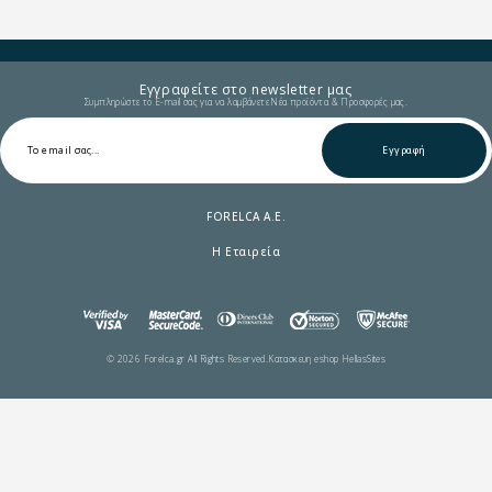
Εγγραφείτε στο newsletter μας
Συμπληρώστε το E-mail σας για να λαμβάνετε Νέα προϊόντα & Προσφορές μας.
Εγγραφή
FORELCA A.E.
Η Εταιρεία
© 2026 Forelca.gr All Rights Reserved.
Κατασκευη eshop HellasSites