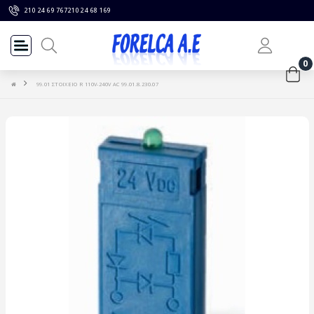
210 24 69 767
210 24 68 169
0
99.01 ΣΤΟΙΧΕΙΟ R 110V-240V AC 99.01.8.230.07