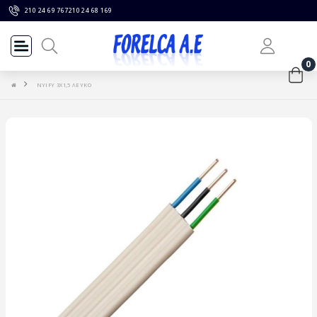
210 24 69 767
210 24 68 169
0
NYIFY 3Χ1,5 ΛΕΥΚΟ