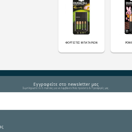
ΦΟΡΤΙΣΤΕΣ ΜΠΑΤΑΡΙΩΝ
POW
Εγγραφείτε στο newsletter μας
Συμπληρώστε το E-mail σας για να λαμβάνετε Νέα προϊόντα & Προσφορές μας.
ας