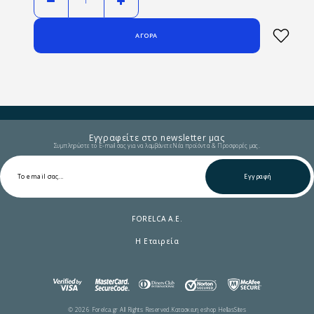
Εγγραφείτε στο newsletter μας
Συμπληρώστε το E-mail σας για να λαμβάνετε Νέα προϊόντα & Προσφορές μας.
Εγγραφή
FORELCA A.E.
Η Εταιρεία
© 2026 Forelca.gr All Rights Reserved.
Κατασκευη eshop HellasSites