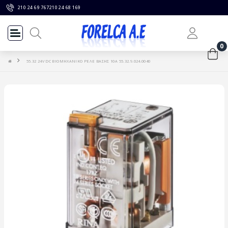
210 24 69 767
210 24 68 169
0
55.32 24V DC ΒΙΟΜΗΧΑΝΙΚΟ ΡΕΛΕ ΒΑΣΗΣ 10Α 55.32.9.024.0040